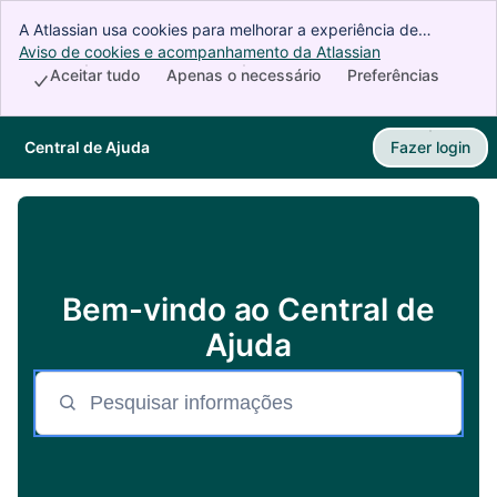
A Atlassian usa cookies para melhorar a experiência de
navegação, analisar dados, fazer pesquisas e veicular
Aviso de cookies e acompanhamento da Atlassian
, (opens new w
publicidade. Aceite todos os cookies para indicar que você
Aceitar tudo
Apenas o necessário
Preferências
concorda com o uso de cookies no dispositivo.
Central de Ajuda
Fazer login
Ir para o conteúdo principal
Bem-vindo ao Central de
Ajuda